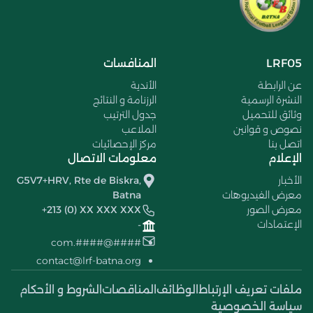
LRF05
المنافسات
عن الرابطة
الأندية
النشرة الرسمية
الرزنامة و النتائج
وثائق للتحميل
جدول الترتيب
نصوص و قوانين
الملاعب
اتصل بنا
مركز الإحصائيات
الإعلام
معلومات الاتصال
الأخبار
G5V7+HRV, Rte de Biskra,
معرض الفيديوهات
Batna
معرض الصور
+213 (0) XX XXX XXX
الإعتمادات
-
####@####.com
contact@lrf-batna.org
ملفات تعريف الإرتباط
الوظائف
المناقصات
الشروط و الأحكام
سياسة الخصوصية