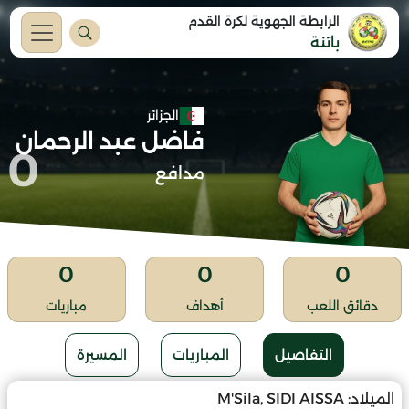
الرابطة الجهوية لكرة القدم
باتنة
الجزائر
فاضل عبد الرحمان
0
مدافع
0
0
0
دقائق اللعب
أهداف
مباريات
التفاصيل
المباريات
المسيرة
الميلاد:
M'Sila, SIDI AISSA