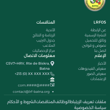
LRF05
المنافسات
عن الرابطة
الأندية
النشرة الرسمية
الرزنامة و النتائج
وثائق للتحميل
جدول الترتيب
نصوص و قوانين
الملاعب
اتصل بنا
مركز الإحصائيات
الإعلام
معلومات الاتصال
الأخبار
G5V7+HRV, Rte de Biskra,
معرض الفيديوهات
Batna
معرض الصور
+213 (0) XX XXX XXX
الإعتمادات
-
####@####.com
contact@lrf-batna.org
ملفات تعريف الإرتباط
الوظائف
المناقصات
الشروط و الأحكام
سياسة الخصوصية