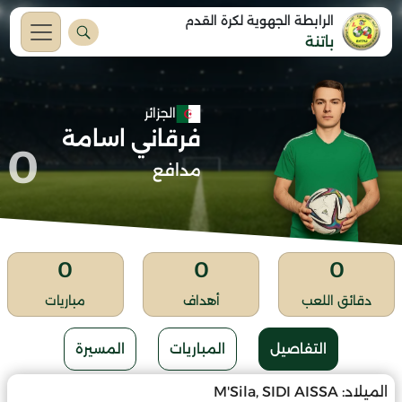
الرابطة الجهوية لكرة القدم
باتنة
الجزائر
فرقاني اسامة
0
مدافع
0
0
0
دقائق اللعب
أهداف
مباريات
التفاصيل
المباريات
المسيرة
الميلاد:
M'Sila, SIDI AISSA