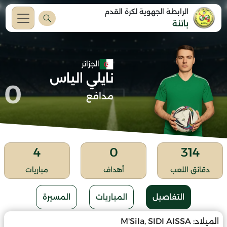
الرابطة الجهوية لكرة القدم
باتنة
الجزائر
نايلي الياس
0
مدافع
4
0
314
دقائق اللعب
أهداف
مباريات
التفاصيل
المباريات
المسيرة
الميلاد:
M'Sila, SIDI AISSA