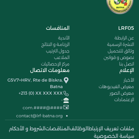
LRF05
المنافسات
عن الرابطة
الأندية
النشرة الرسمية
الرزنامة و النتائج
وثائق للتحميل
جدول الترتيب
نصوص و قوانين
الملاعب
اتصل بنا
مركز الإحصائيات
الإعلام
معلومات الاتصال
الأخبار
G5V7+HRV, Rte de Biskra,
معرض الفيديوهات
Batna
معرض الصور
+213 (0) XX XXX XXX
الإعتمادات
-
####@####.com
contact@lrf-batna.org
ملفات تعريف الإرتباط
الوظائف
المناقصات
الشروط و الأحكام
سياسة الخصوصية