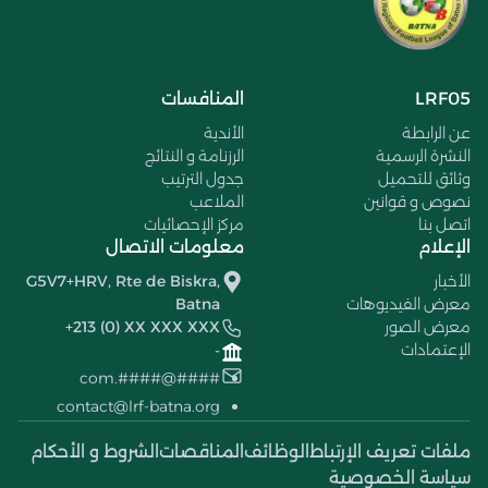
LRF05
المنافسات
عن الرابطة
الأندية
النشرة الرسمية
الرزنامة و النتائج
وثائق للتحميل
جدول الترتيب
نصوص و قوانين
الملاعب
اتصل بنا
مركز الإحصائيات
الإعلام
معلومات الاتصال
الأخبار
G5V7+HRV, Rte de Biskra,
معرض الفيديوهات
Batna
معرض الصور
+213 (0) XX XXX XXX
الإعتمادات
-
####@####.com
contact@lrf-batna.org
ملفات تعريف الإرتباط
الوظائف
المناقصات
الشروط و الأحكام
سياسة الخصوصية