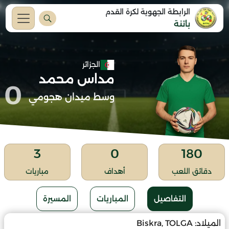
الرابطة الجهوية لكرة القدم
باتنة
الجزائر
مداس محمد
0
وسط ميدان هجومي
3
0
180
دقائق اللعب
أهداف
مباريات
التفاصيل
المباريات
المسيرة
الميلاد:
Biskra, TOLGA