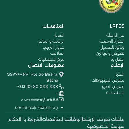
LRF05
المنافسات
عن الرابطة
الأندية
النشرة الرسمية
الرزنامة و النتائج
وثائق للتحميل
جدول الترتيب
نصوص و قوانين
الملاعب
اتصل بنا
مركز الإحصائيات
الإعلام
معلومات الاتصال
الأخبار
G5V7+HRV, Rte de Biskra,
معرض الفيديوهات
Batna
معرض الصور
+213 (0) XX XXX XXX
الإعتمادات
-
####@####.com
contact@lrf-batna.org
ملفات تعريف الإرتباط
الوظائف
المناقصات
الشروط و الأحكام
سياسة الخصوصية