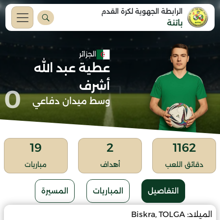
الرابطة الجهوية لكرة القدم
باتنة
الجزائر
عطية عبد الله
أشرف
0
وسط ميدان دفاعي
19
2
1162
دقائق اللعب
أهداف
مباريات
التفاصيل
المباريات
المسيرة
الميلاد:
Biskra, TOLGA