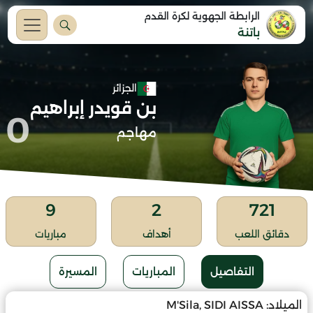
الرابطة الجهوية لكرة القدم
باتنة
الجزائر
بن قويدر إبراهيم
0
مهاجم
9
2
721
دقائق اللعب
أهداف
مباريات
التفاصيل
المباريات
المسيرة
الميلاد:
M'Sila, SIDI AISSA