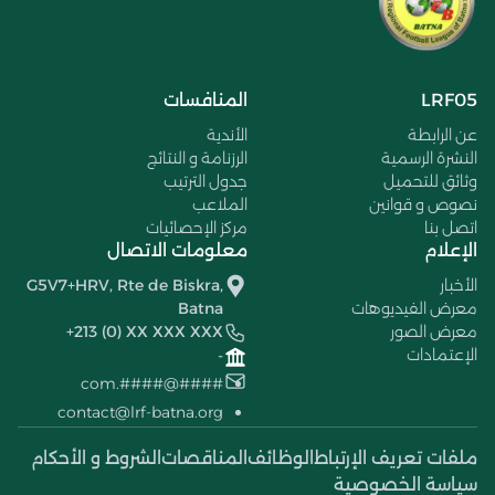
LRF05
المنافسات
عن الرابطة
الأندية
النشرة الرسمية
الرزنامة و النتائج
وثائق للتحميل
جدول الترتيب
نصوص و قوانين
الملاعب
اتصل بنا
مركز الإحصائيات
الإعلام
معلومات الاتصال
الأخبار
G5V7+HRV, Rte de Biskra,
معرض الفيديوهات
Batna
معرض الصور
+213 (0) XX XXX XXX
الإعتمادات
-
####@####.com
contact@lrf-batna.org
ملفات تعريف الإرتباط
الوظائف
المناقصات
الشروط و الأحكام
سياسة الخصوصية