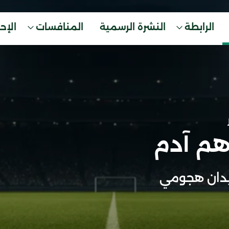
الرابطة
النشرة الرسمية
المنافسات
الإح
هم آدم
دان هجومي