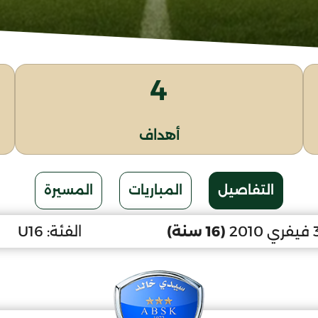
4
أهداف
التفاصيل
المباريات
المسيرة
(16 سنة)
الفئة:
U16