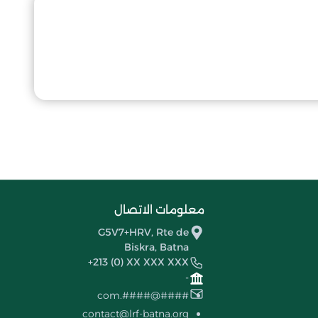
معلومات الاتصال
G5V7+HRV, Rte de
Biskra, Batna
+213 (0) XX XXX XXX
-
####@####.com
contact@lrf-batna.org