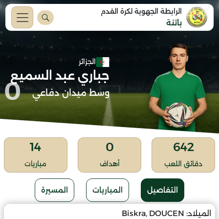
الرابطة الجهوية لكرة القدم
باتنة
الجزائر
جباري عبد السميع
0
وسط ميدان دفاعي
14
0
642
دقائق اللعب
أهداف
مباريات
التفاصيل
المباريات
المسيرة
الميلاد:
Biskra, DOUCEN