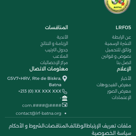
LRF05
المنافسات
عن الرابطة
الأندية
النشرة الرسمية
الرزنامة و النتائج
وثائق للتحميل
جدول الترتيب
نصوص و قوانين
الملاعب
اتصل بنا
مركز الإحصائيات
الإعلام
معلومات الاتصال
الأخبار
G5V7+HRV, Rte de Biskra,
معرض الفيديوهات
Batna
معرض الصور
+213 (0) XX XXX XXX
الإعتمادات
-
####@####.com
contact@lrf-batna.org
ملفات تعريف الإرتباط
الوظائف
المناقصات
الشروط و الأحكام
سياسة الخصوصية