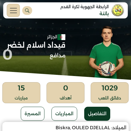
الرابطة الجهوية لكرة القدم
باتنة
الجزائر
قيداد اسلام لخضر
0
مدافع
15
0
1029
دقائق اللعب
أهداف
مباريات
التفاصيل
المباريات
المسيرة
الميلاد:
Biskra, OULED DJELLAL