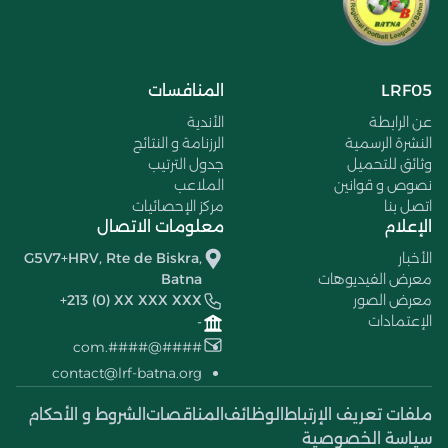
LRF05
المنافسات
عن الرابطة
الأندية
النشرة الرسمية
الرزنامة و النتائج
وثائق للتحميل
جدول الترتيب
نصوص و قوانين
الملاعب
اتصل بنا
مركز الإحصائيات
الإعلام
معلومات الاتصال
الأخبار
G5V7+HRV, Rte de Biskra,
معرض الفيديوهات
Batna
معرض الصور
+213 (0) XX XXX XXX
الإعتمادات
-
####@####.com
contact@lrf-batna.org
ملفات تعريف الإرتباط
الوظائف
المناقصات
الشروط و الأحكام
سياسة الخصوصية