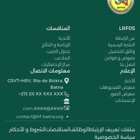
LRF05
المنافسات
عن الرابطة
الأندية
النشرة الرسمية
الرزنامة و النتائج
وثائق للتحميل
جدول الترتيب
نصوص و قوانين
الملاعب
اتصل بنا
مركز الإحصائيات
الإعلام
معلومات الاتصال
الأخبار
G5V7+HRV, Rte de Biskra,
معرض الفيديوهات
Batna
معرض الصور
+213 (0) XX XXX XXX
الإعتمادات
-
####@####.com
contact@lrf-batna.org
ملفات تعريف الإرتباط
الوظائف
المناقصات
الشروط و الأحكام
سياسة الخصوصية