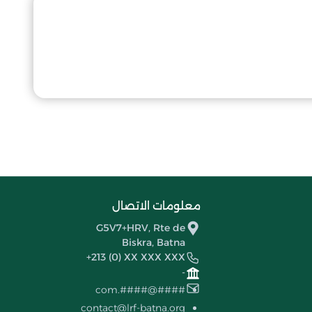
معلومات الاتصال
G5V7+HRV, Rte de
Biskra, Batna
+213 (0) XX XXX XXX
-
####@####.com
contact@lrf-batna.org