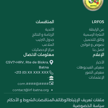
LRF05
المنافسات
عن الرابطة
الأندية
النشرة الرسمية
الرزنامة و النتائج
وثائق للتحميل
جدول الترتيب
نصوص و قوانين
الملاعب
اتصل بنا
مركز الإحصائيات
الإعلام
معلومات الاتصال
الأخبار
G5V7+HRV, Rte de Biskra,
معرض الفيديوهات
Batna
معرض الصور
+213 (0) XX XXX XXX
الإعتمادات
-
####@####.com
contact@lrf-batna.org
ملفات تعريف الإرتباط
الوظائف
المناقصات
الشروط و الأحكام
سياسة الخصوصية