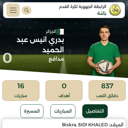
الرابطة الجهوية لكرة القدم
باتنة
الجزائر
بدري انيس عبد
الحميد
0
مدافع
16
0
837
دقائق اللعب
أهداف
مباريات
التفاصيل
المباريات
المسيرة
الميلاد:
Biskra, SIDI KHALED