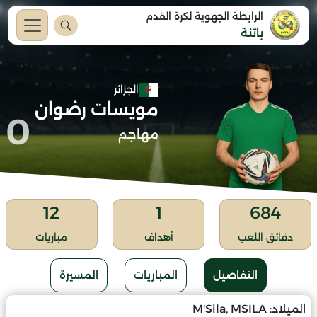
الرابطة الجهوية لكرة القدم
باتنة
الجزائر
مويسات رضوان
0
مهاجم
12
1
684
دقائق اللعب
أهداف
مباريات
التفاصيل
المباريات
المسيرة
الميلاد:
M'Sila, MSILA