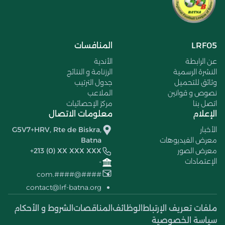
LRF05
المنافسات
عن الرابطة
الأندية
النشرة الرسمية
الرزنامة و النتائج
وثائق للتحميل
جدول الترتيب
نصوص و قوانين
الملاعب
اتصل بنا
مركز الإحصائيات
الإعلام
معلومات الاتصال
الأخبار
G5V7+HRV, Rte de Biskra,
معرض الفيديوهات
Batna
معرض الصور
+213 (0) XX XXX XXX
الإعتمادات
-
####@####.com
contact@lrf-batna.org
ملفات تعريف الإرتباط
الوظائف
المناقصات
الشروط و الأحكام
سياسة الخصوصية