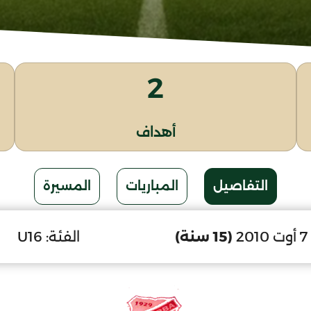
2
أهداف
التفاصيل
المباريات
المسيرة
2
(15 سنة)
الفئة:
U16