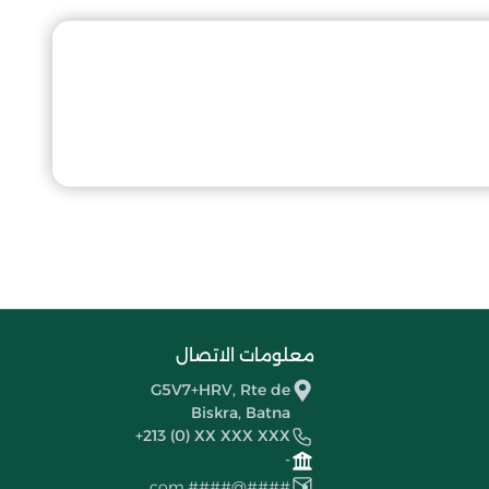
معلومات الاتصال
G5V7+HRV, Rte de
Biskra, Batna
+213 (0) XX XXX XXX
-
####@####.com