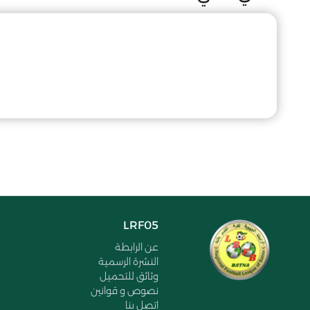
LRF05
عن الرابطة
النشرة الرسمية
وثائق للتحميل
نصوص و قوانين
اتصل بنا