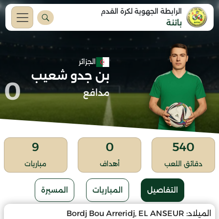
الرابطة الجهوية لكرة القدم
باتنة
الجزائر
بن جدو شعيب
0
مدافع
9
0
540
دقائق اللعب
أهداف
مباريات
التفاصيل
المباريات
المسيرة
الميلاد:
Bordj Bou Arreridj, EL ANSEUR