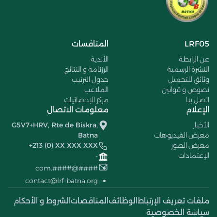
LRF05
المنافسات
عن الرابطة
الأندية
النشرة الرسمية
الرزنامة و النتائج
وثائق للتحميل
جدول الترتيب
نصوص و قوانين
الملاعب
اتصل بنا
مركز الإحصائيات
الإعلام
معلومات الاتصال
الأخبار
G5V7+HRV, Rte de Biskra,
معرض الفيديوهات
Batna
معرض الصور
+213 (0) XX XXX XXX
الإعتمادات
-
####@####.com
contact@lrf-batna.org
ملفات تعريف الإرتباط
الوظائف
المناقصات
الشروط و الأحكام
سياسة الخصوصية