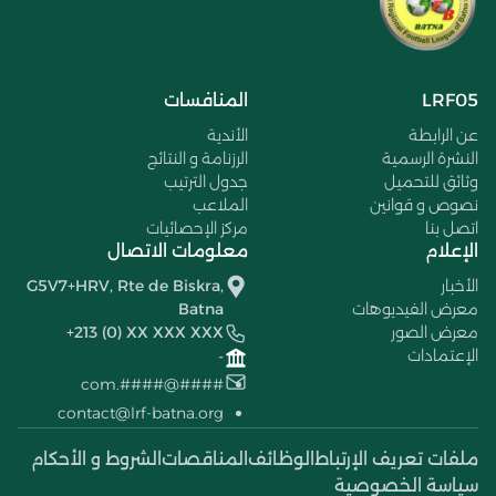
LRF05
المنافسات
عن الرابطة
الأندية
النشرة الرسمية
الرزنامة و النتائج
وثائق للتحميل
جدول الترتيب
نصوص و قوانين
الملاعب
اتصل بنا
مركز الإحصائيات
الإعلام
معلومات الاتصال
الأخبار
G5V7+HRV, Rte de Biskra,
معرض الفيديوهات
Batna
معرض الصور
+213 (0) XX XXX XXX
الإعتمادات
-
####@####.com
contact@lrf-batna.org
ملفات تعريف الإرتباط
الوظائف
المناقصات
الشروط و الأحكام
سياسة الخصوصية