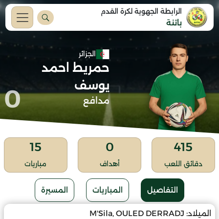
الرابطة الجهوية لكرة القدم
باتنة
الجزائر
حمريط احمد
يوسف
0
مدافع
15
0
415
دقائق اللعب
أهداف
مباريات
التفاصيل
المباريات
المسيرة
الميلاد:
M'Sila, OULED DERRADJ