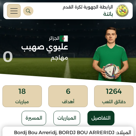
الرابطة الجهوية لكرة القدم
باتنة
الجزائر
عليوي صهيب
0
مهاجم
18
6
1264
دقائق اللعب
أهداف
مباريات
التفاصيل
المباريات
المسيرة
الميلاد:
Bordj Bou Arreridj, BORDJ BOU ARRERIDJ