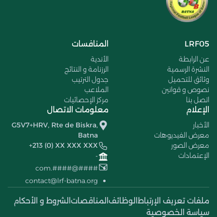
LRF05
المنافسات
عن الرابطة
الأندية
النشرة الرسمية
الرزنامة و النتائج
وثائق للتحميل
جدول الترتيب
نصوص و قوانين
الملاعب
اتصل بنا
مركز الإحصائيات
الإعلام
معلومات الاتصال
الأخبار
G5V7+HRV, Rte de Biskra,
معرض الفيديوهات
Batna
معرض الصور
+213 (0) XX XXX XXX
الإعتمادات
-
####@####.com
contact@lrf-batna.org
ملفات تعريف الإرتباط
الوظائف
المناقصات
الشروط و الأحكام
سياسة الخصوصية