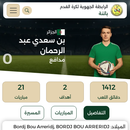
الرابطة الجهوية لكرة القدم
باتنة
الجزائر
بن سعدي عبد
الرحمان
0
مدافع
21
2
1412
دقائق اللعب
أهداف
مباريات
التفاصيل
المباريات
المسيرة
الميلاد:
Bordj Bou Arreridj, BORDJ BOU ARRERIDJ