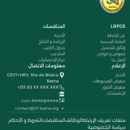
LRF05
المنافسات
عن الرابطة
الأندية
النشرة الرسمية
الرزنامة و النتائج
وثائق للتحميل
جدول الترتيب
نصوص و قوانين
الملاعب
اتصل بنا
مركز الإحصائيات
الإعلام
معلومات الاتصال
الأخبار
G5V7+HRV, Rte de Biskra,
معرض الفيديوهات
Batna
معرض الصور
+213 (0) XX XXX XXX
الإعتمادات
-
####@####.com
contact@lrf-batna.org
ملفات تعريف الإرتباط
الوظائف
المناقصات
الشروط و الأحكام
سياسة الخصوصية