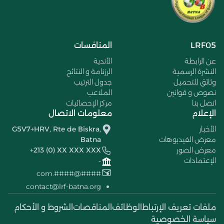
LRF05
المنافسات
عن الرابطة
الأندية
النشرة الرسمية
الرزنامة و النتائج
وثائق للتحميل
جدول الترتيب
نصوص و قوانين
الملاعب
اتصل بنا
مركز الإحصائيات
الإعلام
معلومات الاتصال
الأخبار
G5V7+HRV, Rte de Biskra,
معرض الفيديوهات
Batna
معرض الصور
+213 (0) XX XXX XXX
الإعتمادات
-
####@####.com
contact@lrf-batna.org
ملفات تعريف الإرتباط
الوظائف
المناقصات
الشروط و الأحكام
سياسة الخصوصية