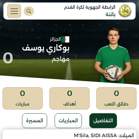
الرابطة الجهوية لكرة القدم
باتنة
الجزائر
بوكاري يوسف
0
مهاجم
0
0
0
دقائق اللعب
أهداف
مباريات
التفاصيل
المباريات
المسيرة
الميلاد:
M'Sila, SIDI AISSA