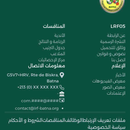
LRF05
المنافسات
عن الرابطة
الأندية
النشرة الرسمية
الرزنامة و النتائج
وثائق للتحميل
جدول الترتيب
نصوص و قوانين
الملاعب
اتصل بنا
مركز الإحصائيات
الإعلام
معلومات الاتصال
الأخبار
G5V7+HRV, Rte de Biskra,
معرض الفيديوهات
Batna
معرض الصور
+213 (0) XX XXX XXX
الإعتمادات
-
####@####.com
contact@lrf-batna.org
ملفات تعريف الإرتباط
الوظائف
المناقصات
الشروط و الأحكام
سياسة الخصوصية