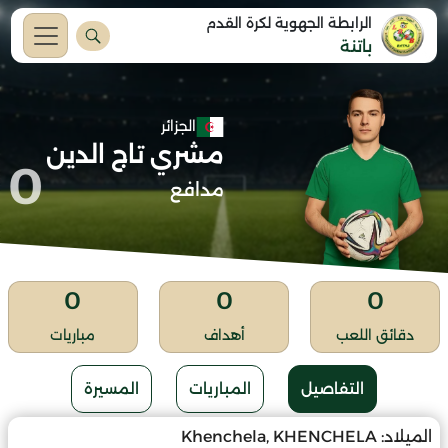
الرابطة الجهوية لكرة القدم
باتنة
الجزائر
مشري تاج الدين
0
مدافع
0
0
0
دقائق اللعب
أهداف
مباريات
التفاصيل
المباريات
المسيرة
الميلاد:
Khenchela, KHENCHELA