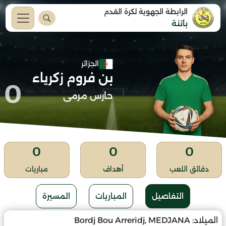
الرابطة الجهوية لكرة القدم
باتنة
الجزائر
بن فروم زكرياء
0
حارس مرمى
0
0
0
دقائق اللعب
أهداف
مباريات
التفاصيل
المباريات
المسيرة
الميلاد:
Bordj Bou Arreridj, MEDJANA