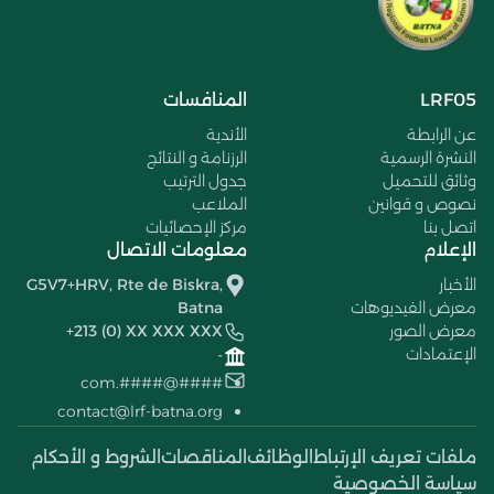
LRF05
المنافسات
عن الرابطة
الأندية
النشرة الرسمية
الرزنامة و النتائج
وثائق للتحميل
جدول الترتيب
نصوص و قوانين
الملاعب
اتصل بنا
مركز الإحصائيات
الإعلام
معلومات الاتصال
الأخبار
G5V7+HRV, Rte de Biskra,
معرض الفيديوهات
Batna
معرض الصور
+213 (0) XX XXX XXX
الإعتمادات
-
####@####.com
contact@lrf-batna.org
ملفات تعريف الإرتباط
الوظائف
المناقصات
الشروط و الأحكام
سياسة الخصوصية