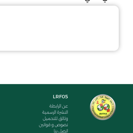
LRF05
عن الرابطة
النشرة الرسمية
وثائق للتحميل
نصوص و قوانين
اتصل بنا