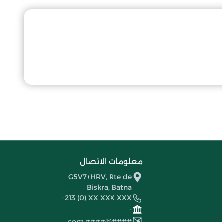
معلومات الاتصال
G5V7+HRV, Rte de
Biskra, Batna
+213 (0) XX XXX XXX
-
####@####.com