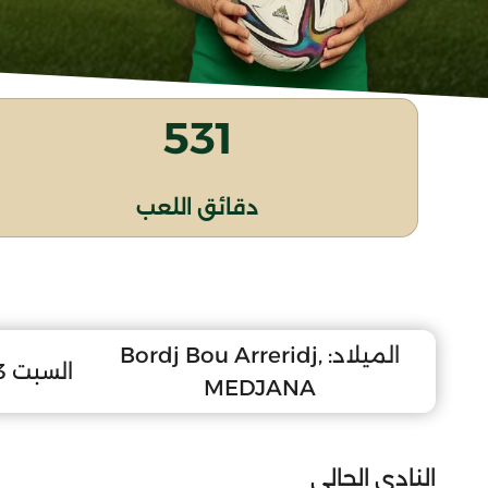
531
دقائق اللعب
الميلاد:
Bordj Bou Arreridj,
السبت 23 أفريل 2011
MEDJANA
النادي الحالي