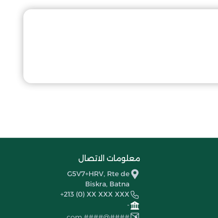
معلومات الاتصال
G5V7+HRV, Rte de
Biskra, Batna
+213 (0) XX XXX XXX
-
####@####.com