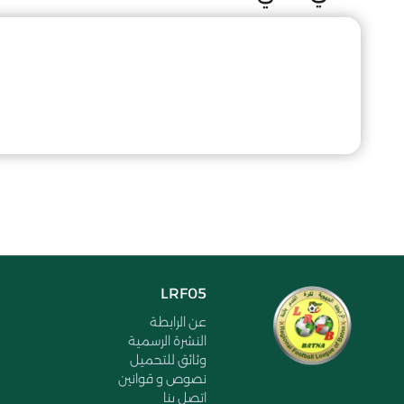
LRF05
عن الرابطة
النشرة الرسمية
وثائق للتحميل
نصوص و قوانين
اتصل بنا