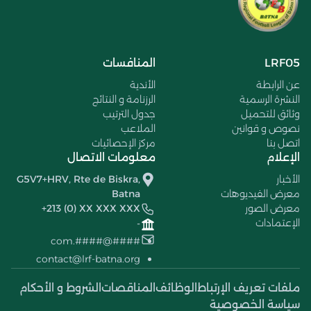
LRF05
المنافسات
عن الرابطة
الأندية
النشرة الرسمية
الرزنامة و النتائج
وثائق للتحميل
جدول الترتيب
نصوص و قوانين
الملاعب
اتصل بنا
مركز الإحصائيات
الإعلام
معلومات الاتصال
الأخبار
G5V7+HRV, Rte de Biskra,
معرض الفيديوهات
Batna
معرض الصور
+213 (0) XX XXX XXX
الإعتمادات
-
####@####.com
contact@lrf-batna.org
ملفات تعريف الإرتباط
الوظائف
المناقصات
الشروط و الأحكام
سياسة الخصوصية