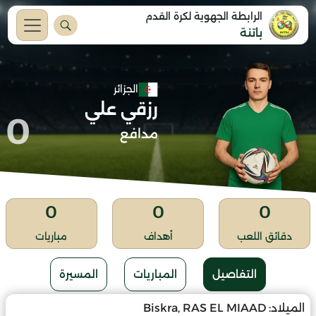
الرابطة الجهوية لكرة القدم
باتنة
الجزائر
رزقي علي
0
مدافع
0
0
0
دقائق اللعب
أهداف
مباريات
التفاصيل
المباريات
المسيرة
الميلاد:
Biskra, RAS EL MIAAD