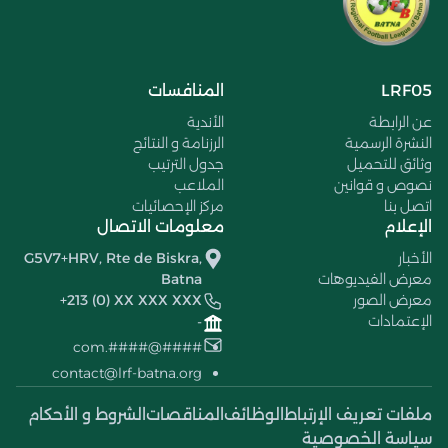
LRF05
المنافسات
عن الرابطة
الأندية
النشرة الرسمية
الرزنامة و النتائج
وثائق للتحميل
جدول الترتيب
نصوص و قوانين
الملاعب
اتصل بنا
مركز الإحصائيات
الإعلام
معلومات الاتصال
الأخبار
G5V7+HRV, Rte de Biskra,
معرض الفيديوهات
Batna
معرض الصور
+213 (0) XX XXX XXX
الإعتمادات
-
####@####.com
contact@lrf-batna.org
ملفات تعريف الإرتباط
الوظائف
المناقصات
الشروط و الأحكام
سياسة الخصوصية