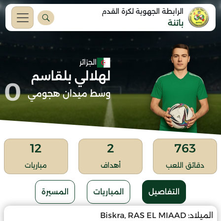
الرابطة الجهوية لكرة القدم
باتنة
الجزائر
لهلالي بلقاسم
0
وسط ميدان هجومي
12
2
763
دقائق اللعب
أهداف
مباريات
التفاصيل
المباريات
المسيرة
الميلاد:
Biskra, RAS EL MIAAD