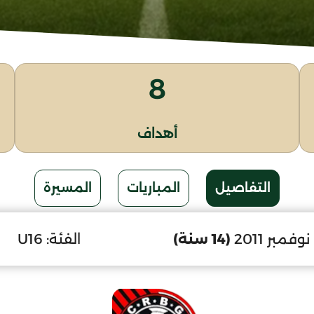
8
أهداف
التفاصيل
المباريات
المسيرة
(14 سنة)
الفئة:
U16