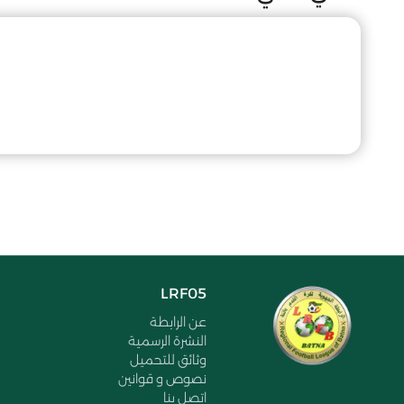
LRF05
عن الرابطة
النشرة الرسمية
وثائق للتحميل
نصوص و قوانين
اتصل بنا