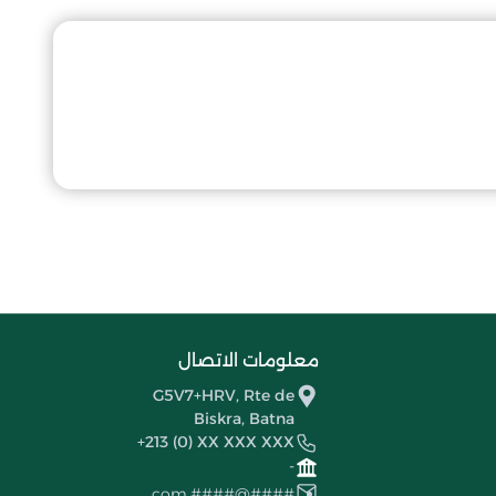
معلومات الاتصال
G5V7+HRV, Rte de
Biskra, Batna
+213 (0) XX XXX XXX
-
####@####.com