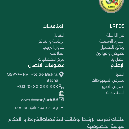
LRF05
المنافسات
عن الرابطة
الأندية
النشرة الرسمية
الرزنامة و النتائج
وثائق للتحميل
جدول الترتيب
نصوص و قوانين
الملاعب
اتصل بنا
مركز الإحصائيات
الإعلام
معلومات الاتصال
الأخبار
G5V7+HRV, Rte de Biskra,
معرض الفيديوهات
Batna
معرض الصور
+213 (0) XX XXX XXX
الإعتمادات
-
####@####.com
contact@lrf-batna.org
ملفات تعريف الإرتباط
الوظائف
المناقصات
الشروط و الأحكام
سياسة الخصوصية