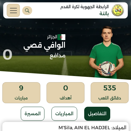
الرابطة الجهوية لكرة القدم
باتنة
الجزائر
الوافي قصي
0
مدافع
9
0
535
دقائق اللعب
أهداف
مباريات
التفاصيل
المباريات
المسيرة
الميلاد:
M'Sila, AIN EL HADJEL