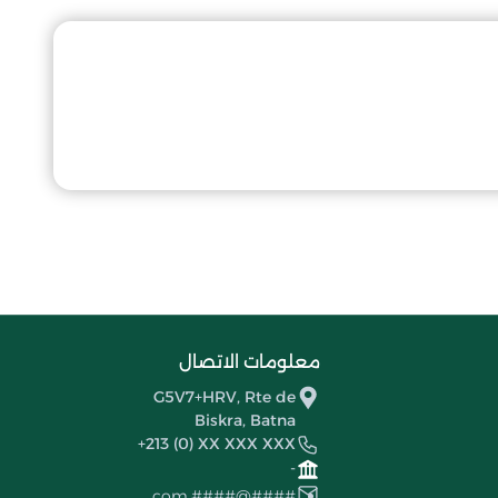
معلومات الاتصال
G5V7+HRV, Rte de
Biskra, Batna
+213 (0) XX XXX XXX
-
####@####.com