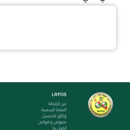
LRF05
عن الرابطة
النشرة الرسمية
وثائق للتحميل
نصوص و قوانين
اتصل بنا