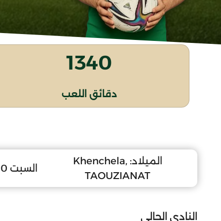
1340
دقائق اللعب
الميلاد:
Khenchela,
السبت 10 فيفري 2007
TAOUZIANAT
النادي الحالي