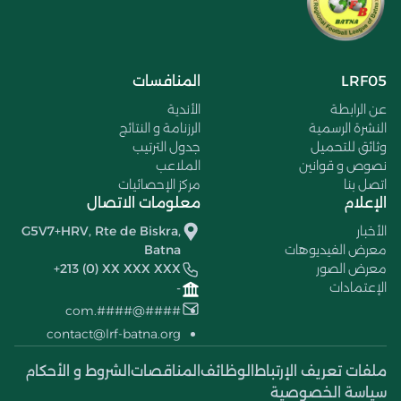
LRF05
المنافسات
عن الرابطة
الأندية
النشرة الرسمية
الرزنامة و النتائج
وثائق للتحميل
جدول الترتيب
نصوص و قوانين
الملاعب
اتصل بنا
مركز الإحصائيات
الإعلام
معلومات الاتصال
الأخبار
G5V7+HRV, Rte de Biskra,
معرض الفيديوهات
Batna
معرض الصور
+213 (0) XX XXX XXX
الإعتمادات
-
####@####.com
contact@lrf-batna.org
ملفات تعريف الإرتباط
الوظائف
المناقصات
الشروط و الأحكام
سياسة الخصوصية