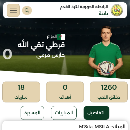
الرابطة الجهوية لكرة القدم
باتنة
الجزائر
قرطي تقي الله
0
حارس مرمى
18
0
1260
دقائق اللعب
أهداف
مباريات
التفاصيل
المباريات
المسيرة
الميلاد:
M'Sila, MSILA