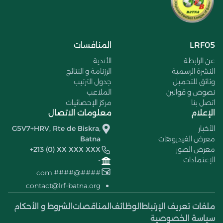
LRF05
المنافسات
عن الرابطة
الأندية
النشرة الرسمية
الرزنامة و النتائج
وثائق للتحميل
جدول الترتيب
نصوص و قوانين
الملاعب
اتصل بنا
مركز الإحصائيات
الإعلام
معلومات الاتصال
الأخبار
G5V7+HRV, Rte de Biskra,
معرض الفيديوهات
Batna
معرض الصور
+213 (0) XX XXX XXX
الإعتمادات
-
####@####.com
contact@lrf-batna.org
ملفات تعريف الإرتباط
الوظائف
المناقصات
الشروط و الأحكام
سياسة الخصوصية