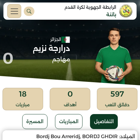
الرابطة الجهوية لكرة القدم
باتنة
الجزائر
درارجة نزيم
0
مهاجم
18
0
597
دقائق اللعب
أهداف
مباريات
التفاصيل
المباريات
المسيرة
الميلاد:
Bordj Bou Arreridj, BORDJ GHDIR