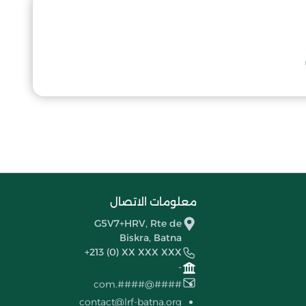
معلومات الاتصال
G5V7+HRV, Rte de
Biskra, Batna
+213 (0) XX XXX XXX
-
####@####.com
contact@lrf-batna.org