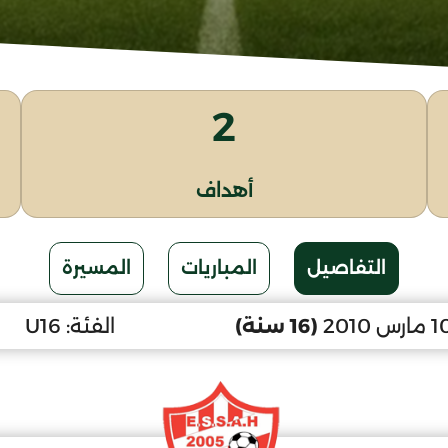
2
أهداف
التفاصيل
المباريات
المسيرة
(16 سنة)
الفئة:
U16