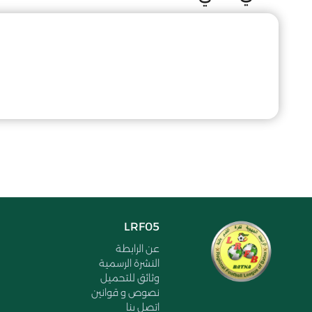
LRF05
عن الرابطة
النشرة الرسمية
وثائق للتحميل
نصوص و قوانين
اتصل بنا