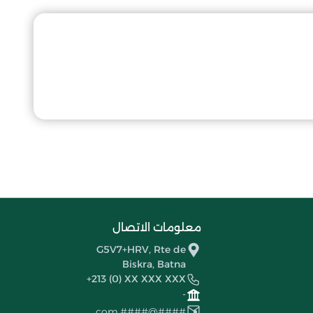
معلومات الاتصال
G5V7+HRV, Rte de
Biskra, Batna
+213 (0) XX XXX XXX
-
####@####.com