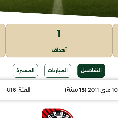
1
أهداف
التفاصيل
المباريات
المسيرة
(15 سنة)
الفئة:
U16