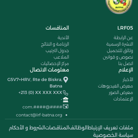
LRF05
المنافسات
عن الرابطة
الأندية
النشرة الرسمية
الرزنامة و النتائج
وثائق للتحميل
جدول الترتيب
نصوص و قوانين
الملاعب
اتصل بنا
مركز الإحصائيات
الإعلام
معلومات الاتصال
الأخبار
G5V7+HRV, Rte de Biskra,
معرض الفيديوهات
Batna
معرض الصور
+213 (0) XX XXX XXX
الإعتمادات
-
####@####.com
contact@lrf-batna.org
ملفات تعريف الإرتباط
الوظائف
المناقصات
الشروط و الأحكام
سياسة الخصوصية