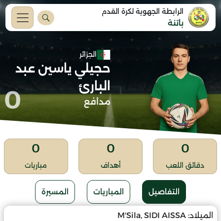
الرابطة الجهوية لكرة القدم
باتنة
الجزائر
حجيلي ياسين عبد
البارئ
0
مدافع
0
0
0
دقائق اللعب
أهداف
مباريات
التفاصيل
المباريات
المسيرة
الميلاد:
M'Sila, SIDI AISSA