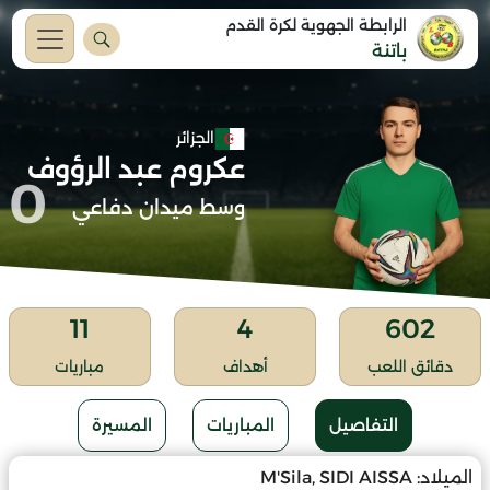
الرابطة الجهوية لكرة القدم
باتنة
الجزائر
عكروم عبد الرؤوف
0
وسط ميدان دفاعي
11
4
602
دقائق اللعب
أهداف
مباريات
التفاصيل
المباريات
المسيرة
الميلاد:
M'Sila, SIDI AISSA