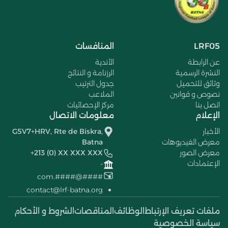
LRF05
المنافسات
عن الرابطة
الأندية
النشرة الرسمية
الرزنامة و النتائج
وثائق للتحميل
جدول الترتيب
نصوص و قوانين
الملاعب
اتصل بنا
مركز الإحصائيات
الإعلام
معلومات الاتصال
الأخبار
G5V7+HRV, Rte de Biskra,
معرض الفيديوهات
Batna
معرض الصور
+213 (0) XX XXX XXX
الإعتمادات
-
####@####.com
contact@lrf-batna.org
ملفات تعريف الإرتباط
الوظائف
المناقصات
الشروط و الأحكام
سياسة الخصوصية