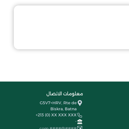
معلومات الاتصال
G5V7+HRV, Rte de
Biskra, Batna
+213 (0) XX XXX XXX
-
####@####.com