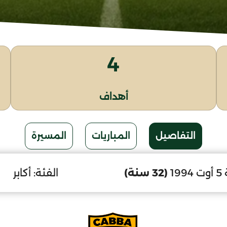
4
أهداف
التفاصيل
المباريات
المسيرة
19
(32 سنة)
الفئة:
أكابر