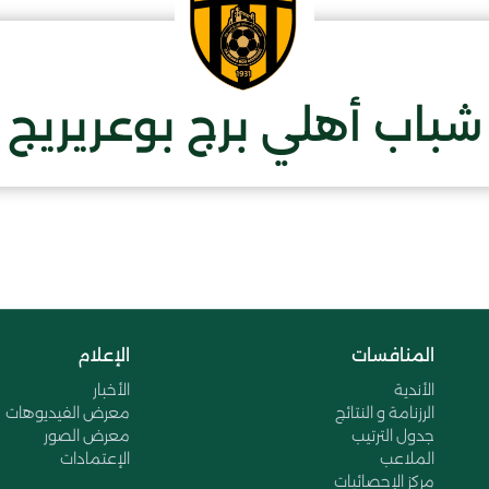
شباب أهلي برج بوعريريج
المنافسات
الإعلام
الأندية
الأخبار
الرزنامة و النتائج
معرض الفيديوهات
جدول الترتيب
معرض الصور
الملاعب
الإعتمادات
مركز الإحصائيات