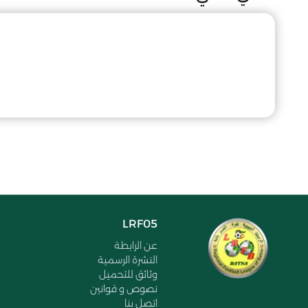
LRF05
عن الرابطة
النشرة الرسمية
وثائق للتحميل
نصوص و قوانين
اتصل بنا