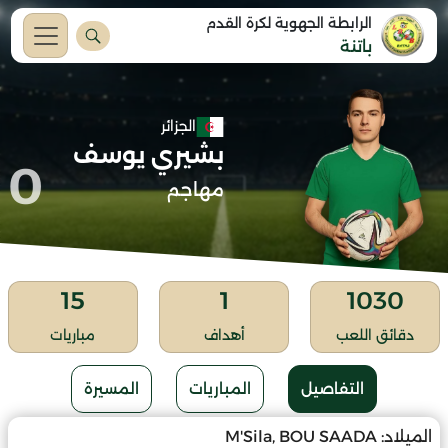
الرابطة الجهوية لكرة القدم
باتنة
الجزائر
بشيري يوسف
0
مهاجم
15
1
1030
دقائق اللعب
أهداف
مباريات
التفاصيل
المباريات
المسيرة
الميلاد:
M'Sila, BOU SAADA