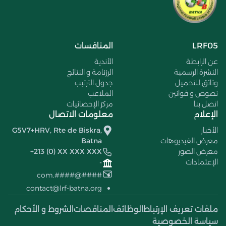
LRF05
المنافسات
عن الرابطة
الأندية
النشرة الرسمية
الرزنامة و النتائج
وثائق للتحميل
جدول الترتيب
نصوص و قوانين
الملاعب
اتصل بنا
مركز الإحصائيات
الإعلام
معلومات الاتصال
الأخبار
G5V7+HRV, Rte de Biskra,
معرض الفيديوهات
Batna
معرض الصور
+213 (0) XX XXX XXX
الإعتمادات
-
####@####.com
contact@lrf-batna.org
ملفات تعريف الإرتباط
الوظائف
المناقصات
الشروط و الأحكام
سياسة الخصوصية