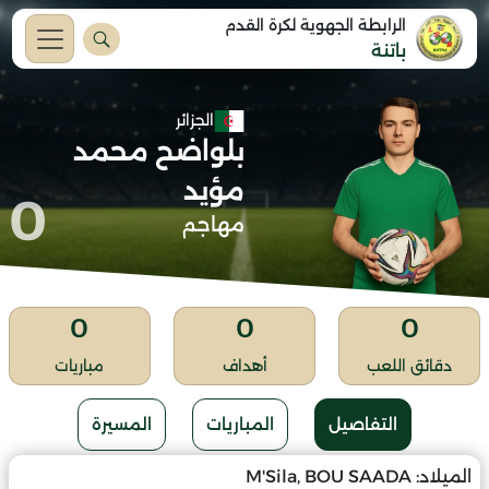
الرابطة الجهوية لكرة القدم
باتنة
الجزائر
بلواضح محمد
مؤيد
0
مهاجم
0
0
0
دقائق اللعب
أهداف
مباريات
التفاصيل
المباريات
المسيرة
الميلاد:
M'Sila, BOU SAADA