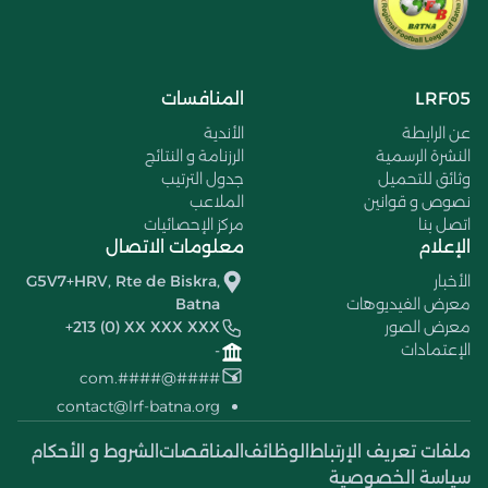
LRF05
المنافسات
عن الرابطة
الأندية
النشرة الرسمية
الرزنامة و النتائج
وثائق للتحميل
جدول الترتيب
نصوص و قوانين
الملاعب
اتصل بنا
مركز الإحصائيات
الإعلام
معلومات الاتصال
الأخبار
G5V7+HRV, Rte de Biskra,
معرض الفيديوهات
Batna
معرض الصور
+213 (0) XX XXX XXX
الإعتمادات
-
####@####.com
contact@lrf-batna.org
ملفات تعريف الإرتباط
الوظائف
المناقصات
الشروط و الأحكام
سياسة الخصوصية