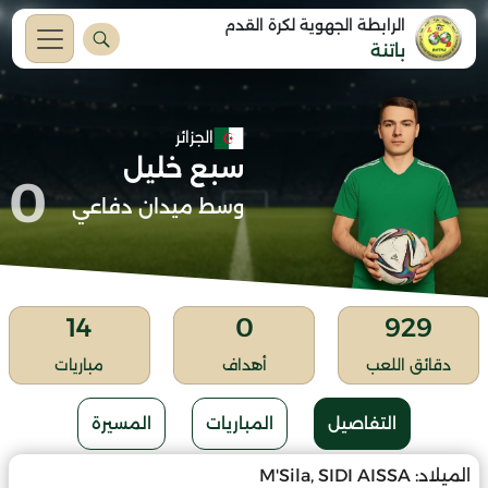
الرابطة الجهوية لكرة القدم
باتنة
الجزائر
سبع خليل
0
وسط ميدان دفاعي
14
0
929
دقائق اللعب
أهداف
مباريات
التفاصيل
المباريات
المسيرة
الميلاد:
M'Sila, SIDI AISSA