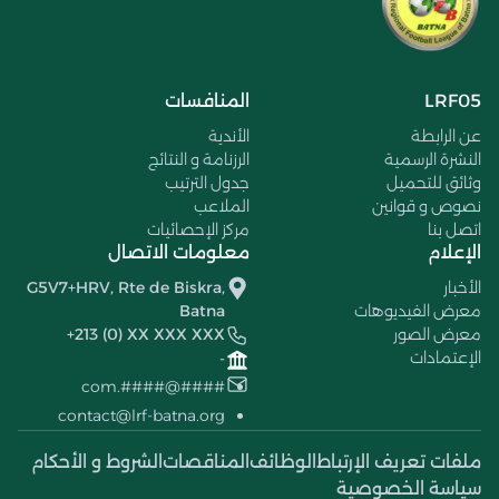
LRF05
المنافسات
عن الرابطة
الأندية
النشرة الرسمية
الرزنامة و النتائج
وثائق للتحميل
جدول الترتيب
نصوص و قوانين
الملاعب
اتصل بنا
مركز الإحصائيات
الإعلام
معلومات الاتصال
الأخبار
G5V7+HRV, Rte de Biskra,
معرض الفيديوهات
Batna
معرض الصور
+213 (0) XX XXX XXX
الإعتمادات
-
####@####.com
contact@lrf-batna.org
ملفات تعريف الإرتباط
الوظائف
المناقصات
الشروط و الأحكام
سياسة الخصوصية