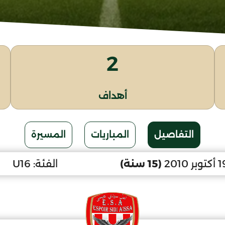
2
أهداف
التفاصيل
المباريات
المسيرة
(15 سنة)
الفئة:
U16