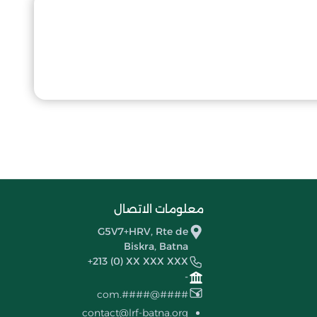
معلومات الاتصال
G5V7+HRV, Rte de
Biskra, Batna
+213 (0) XX XXX XXX
-
####@####.com
contact@lrf-batna.org