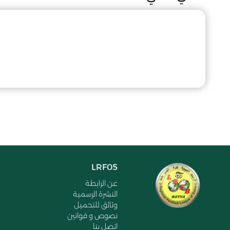
LRF05
عن الرابطة
النشرة الرسمية
وثائق للتحميل
نصوص و قوانين
اتصل بنا