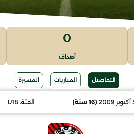
0
أهداف
التفاصيل
المباريات
المسيرة
(16 سنة)
الفئة:
U18