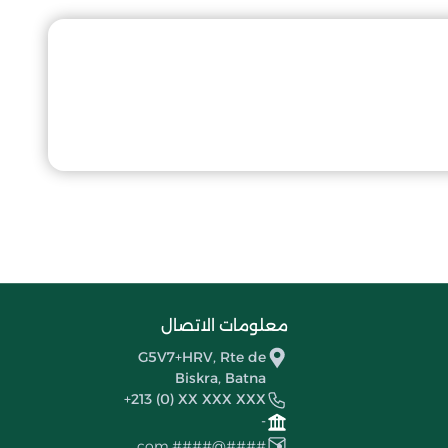
معلومات الاتصال
G5V7+HRV, Rte de
Biskra, Batna
+213 (0) XX XXX XXX
-
####@####.com