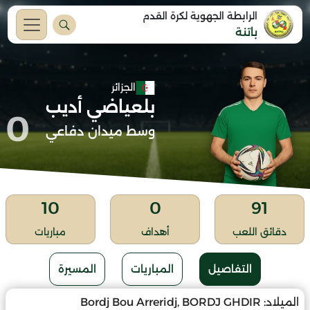
الرابطة الجهوية لكرة القدم
باتنة
الجزائر
بلعياضي أديب
0
وسط ميدان دفاعي
10
0
91
دقائق اللعب
أهداف
مباريات
التفاصيل
المباريات
المسيرة
الميلاد:
Bordj Bou Arreridj, BORDJ GHDIR