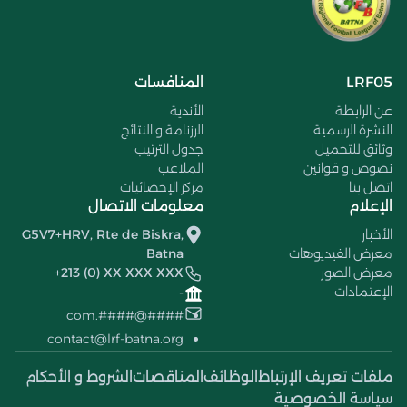
LRF05
المنافسات
عن الرابطة
الأندية
النشرة الرسمية
الرزنامة و النتائج
وثائق للتحميل
جدول الترتيب
نصوص و قوانين
الملاعب
اتصل بنا
مركز الإحصائيات
الإعلام
معلومات الاتصال
الأخبار
G5V7+HRV, Rte de Biskra,
معرض الفيديوهات
Batna
معرض الصور
+213 (0) XX XXX XXX
الإعتمادات
-
####@####.com
contact@lrf-batna.org
ملفات تعريف الإرتباط
الوظائف
المناقصات
الشروط و الأحكام
سياسة الخصوصية