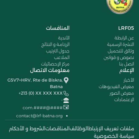
LRF05
المنافسات
عن الرابطة
الأندية
النشرة الرسمية
الرزنامة و النتائج
وثائق للتحميل
جدول الترتيب
نصوص و قوانين
الملاعب
اتصل بنا
مركز الإحصائيات
الإعلام
معلومات الاتصال
الأخبار
G5V7+HRV, Rte de Biskra,
معرض الفيديوهات
Batna
معرض الصور
+213 (0) XX XXX XXX
الإعتمادات
-
####@####.com
contact@lrf-batna.org
ملفات تعريف الإرتباط
الوظائف
المناقصات
الشروط و الأحكام
سياسة الخصوصية