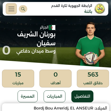
الرابطة الجهوية لكرة القدم
باتنة
الجزائر
بورنان الشريف
سفيان
0
وسط ميدان دفاعي
15
0
563
دقائق اللعب
أهداف
مباريات
التفاصيل
المباريات
المسيرة
الميلاد:
Bordj Bou Arreridj, EL ANSEUR