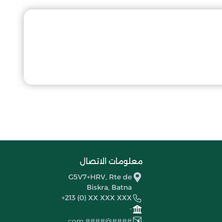
معلومات الاتصال
G5V7+HRV, Rte de
Biskra, Batna
+213 (0) XX XXX XXX
-
####@####.com