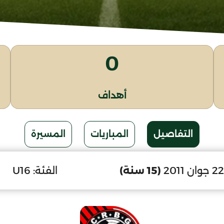
0
أهداف
التفاصيل
المباريات
المسيرة
(15 سنة)
الفئة:
U16