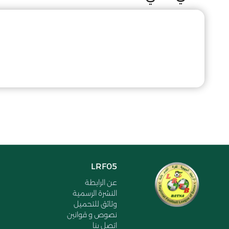
LRF05
عن الرابطة
النشرة الرسمية
وثائق للتحميل
نصوص و قوانين
اتصل بنا