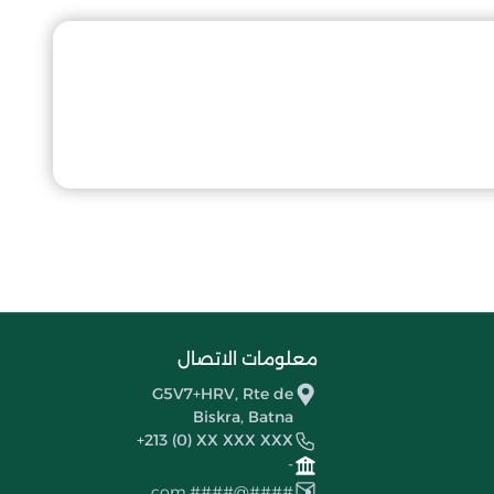
معلومات الاتصال
G5V7+HRV, Rte de
Biskra, Batna
+213 (0) XX XXX XXX
-
####@####.com