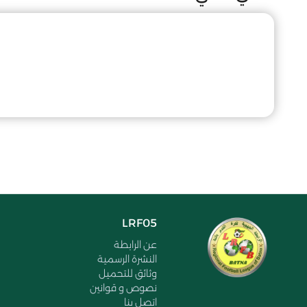
LRF05
عن الرابطة
النشرة الرسمية
وثائق للتحميل
نصوص و قوانين
اتصل بنا