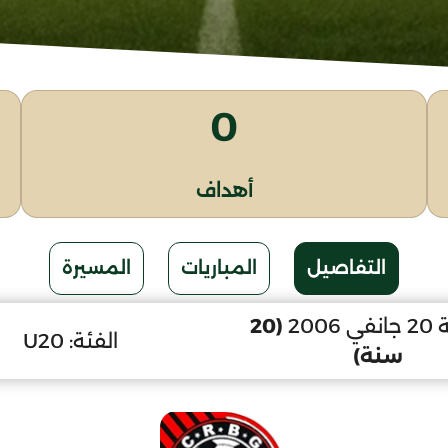
0
أهداف
التفاصيل
المباريات
المسيرة
2006
(20
الفئة:
U20
سنة)