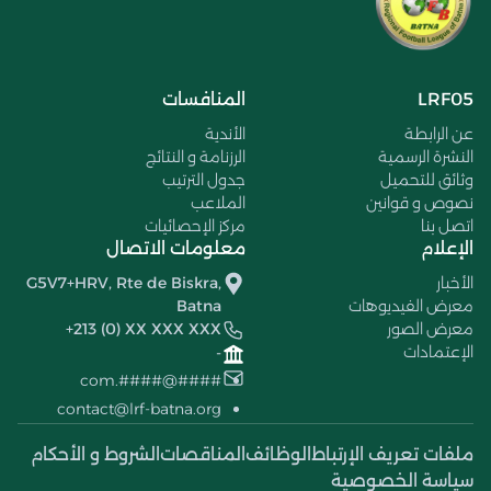
LRF05
المنافسات
عن الرابطة
الأندية
النشرة الرسمية
الرزنامة و النتائج
وثائق للتحميل
جدول الترتيب
نصوص و قوانين
الملاعب
اتصل بنا
مركز الإحصائيات
الإعلام
معلومات الاتصال
الأخبار
G5V7+HRV, Rte de Biskra,
معرض الفيديوهات
Batna
معرض الصور
+213 (0) XX XXX XXX
الإعتمادات
-
####@####.com
contact@lrf-batna.org
ملفات تعريف الإرتباط
الوظائف
المناقصات
الشروط و الأحكام
سياسة الخصوصية