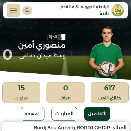
الرابطة الجهوية لكرة القدم
باتنة
الجزائر
منصوري أمين
0
وسط ميدان دفاعي
15
0
617
دقائق اللعب
أهداف
مباريات
التفاصيل
المباريات
المسيرة
الميلاد:
Bordj Bou Arreridj, BORDJ GHDIR