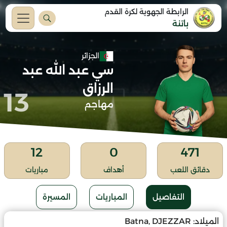
الرابطة الجهوية لكرة القدم
باتنة
الجزائر
سي عبد الله عبد
الرزاق
13
مهاجم
12
0
471
دقائق اللعب
أهداف
مباريات
التفاصيل
المباريات
المسيرة
الميلاد:
Batna, DJEZZAR