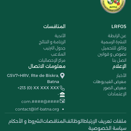
LRF05
المنافسات
عن الرابطة
الأندية
النشرة الرسمية
الرزنامة و النتائج
وثائق للتحميل
جدول الترتيب
نصوص و قوانين
الملاعب
اتصل بنا
مركز الإحصائيات
الإعلام
معلومات الاتصال
الأخبار
G5V7+HRV, Rte de Biskra,
معرض الفيديوهات
Batna
معرض الصور
+213 (0) XX XXX XXX
الإعتمادات
-
####@####.com
contact@lrf-batna.org
ملفات تعريف الإرتباط
الوظائف
المناقصات
الشروط و الأحكام
سياسة الخصوصية