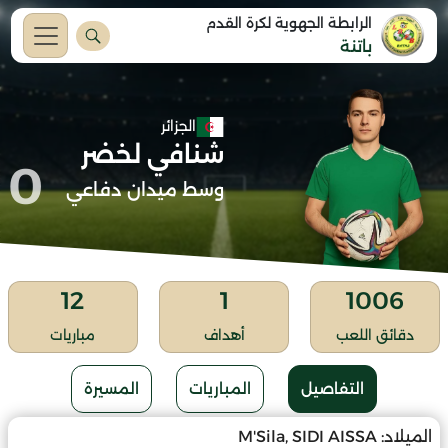
الرابطة الجهوية لكرة القدم
باتنة
الجزائر
شنافي لخضر
0
وسط ميدان دفاعي
12
1
1006
دقائق اللعب
أهداف
مباريات
التفاصيل
المباريات
المسيرة
الميلاد:
M'Sila, SIDI AISSA