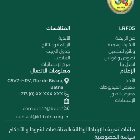
LRF05
المنافسات
عن الرابطة
الأندية
النشرة الرسمية
الرزنامة و النتائج
وثائق للتحميل
جدول الترتيب
نصوص و قوانين
الملاعب
اتصل بنا
مركز الإحصائيات
الإعلام
معلومات الاتصال
الأخبار
G5V7+HRV, Rte de Biskra,
معرض الفيديوهات
Batna
معرض الصور
+213 (0) XX XXX XXX
الإعتمادات
-
####@####.com
contact@lrf-batna.org
ملفات تعريف الإرتباط
الوظائف
المناقصات
الشروط و الأحكام
سياسة الخصوصية