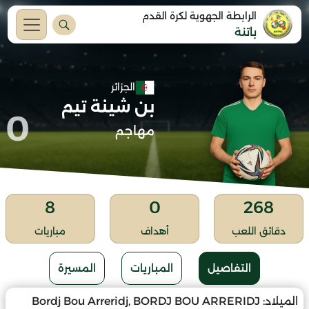
الرابطة الجهوية لكرة القدم
باتنة
الجزائر
بن شينة تيم
0
مهاجم
8
0
268
دقائق اللعب
أهداف
مباريات
التفاصيل
المباريات
المسيرة
الميلاد:
Bordj Bou Arreridj, BORDJ BOU ARRERIDJ