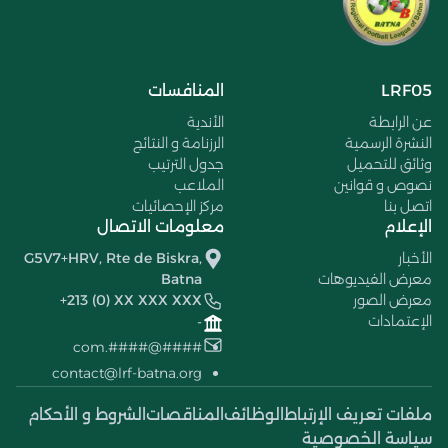
LRF05
المنافسات
عن الرابطة
الأندية
النشرة الرسمية
الرزنامة و النتائج
وثائق للتحميل
جدول الترتيب
نصوص و قوانين
الملاعب
اتصل بنا
مركز الإحصائيات
الإعلام
معلومات الاتصال
الأخبار
G5V7+HRV, Rte de Biskra,
معرض الفيديوهات
Batna
معرض الصور
+213 (0) XX XXX XXX
الإعتمادات
-
####@####.com
contact@lrf-batna.org
ملفات تعريف الإرتباط
الوظائف
المناقصات
الشروط و الأحكام
سياسة الخصوصية