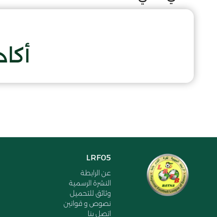
أكاد
LRF05
عن الرابطة
النشرة الرسمية
وثائق للتحميل
نصوص و قوانين
اتصل بنا