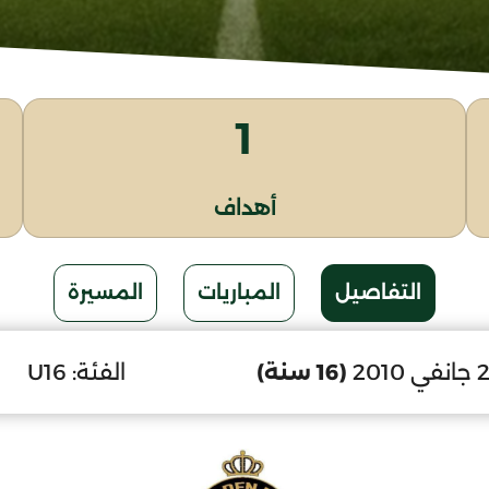
1
أهداف
التفاصيل
المباريات
المسيرة
(16 سنة)
الفئة:
U16