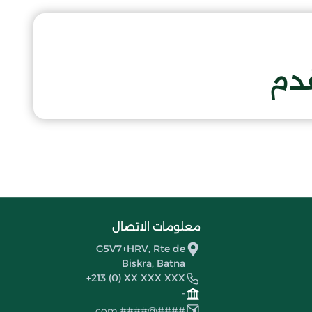
قدم
معلومات الاتصال
G5V7+HRV, Rte de
Biskra, Batna
+213 (0) XX XXX XXX
-
####@####.com