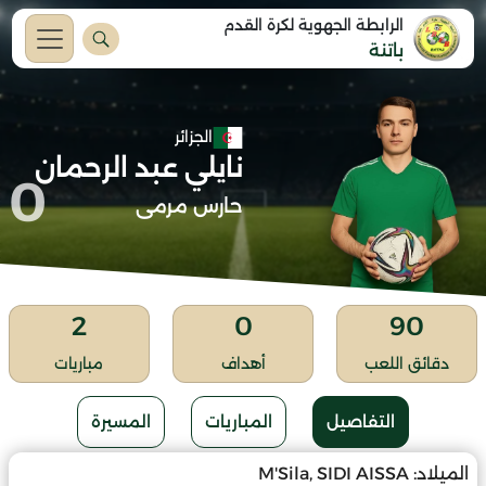
الرابطة الجهوية لكرة القدم
باتنة
الجزائر
نايلي عبد الرحمان
0
حارس مرمى
2
0
90
دقائق اللعب
أهداف
مباريات
التفاصيل
المباريات
المسيرة
الميلاد:
M'Sila, SIDI AISSA