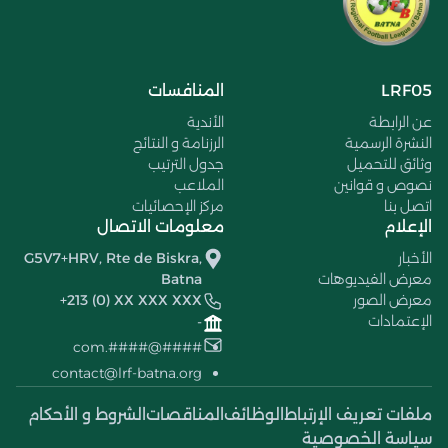
LRF05
المنافسات
عن الرابطة
الأندية
النشرة الرسمية
الرزنامة و النتائج
وثائق للتحميل
جدول الترتيب
نصوص و قوانين
الملاعب
اتصل بنا
مركز الإحصائيات
الإعلام
معلومات الاتصال
الأخبار
G5V7+HRV, Rte de Biskra,
معرض الفيديوهات
Batna
معرض الصور
+213 (0) XX XXX XXX
الإعتمادات
-
####@####.com
contact@lrf-batna.org
ملفات تعريف الإرتباط
الوظائف
المناقصات
الشروط و الأحكام
سياسة الخصوصية